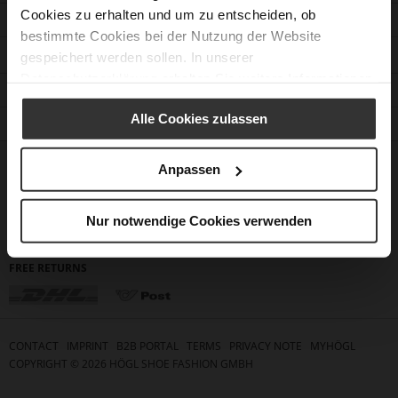
Cookies zu erhalten und um zu entscheiden, ob
CUSTOMER SERVICE
bestimmte Cookies bei der Nutzung der Website
CONTACT
gespeichert werden sollen. In unserer
Datenschutzerklärung
erhalten Sie weitere Informationen.
COMPANY
Alle Cookies zulassen
FIND A STORE
FOLLOW US
Anpassen
PAYMENT METHODS
Nur notwendige Cookies verwenden
FREE RETURNS
CONTACT
IMPRINT
B2B PORTAL
TERMS
PRIVACY NOTE
MYHÖGL
COPYRIGHT ©
2026
HÖGL SHOE FASHION GMBH