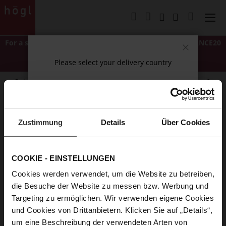
Skip
to
My Cart
Content
For a short time only: Extra 20% off
with code
LASTCHANCE20
*Excludes Classics and items marked "NEW".
Close
Please select your delivery country
Cannot be combined with other discounts or promotions.
Subscribe to our newsletter and receive exclusive offers &
news.
Continue shopping
We will miss you!
Zustimmung
Details
Über Cookies
Would you like to take a break from our newsletter? You
COOKIE - EINSTELLUNGEN
can easily unsubscribe here. And if you change your
mind, we would be delighted to welcome you back.
Cookies werden verwendet, um die Website zu betreiben,
die Besuche der Website zu messen bzw. Werbung und
Targeting zu ermöglichen. Wir verwenden eigene Cookies
und Cookies von Drittanbietern. Klicken Sie auf „Details“,
um eine Beschreibung der verwendeten Arten von