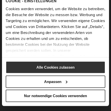
COOKIE - EINSTELLUNGEN
399,90 €
279,90 €
319,90 €
219,90 €
+2 weitere Variante/n
+1 weitere Variante/n
Cookies werden verwendet, um die Website zu betreiben,
die Besuche der Website zu messen bzw. Werbung und
Targeting zu ermöglichen. Wir verwenden eigene Cookies
und Cookies von Drittanbietern. Klicken Sie auf „Details“,
um eine Beschreibung der verwendeten Arten von
Cookies zu erhalten und um zu entscheiden, ob
bestimmte Cookies bei der Nutzung der Website
gespeichert werden sollen. In unserer
Datenschutzerklärung
erhalten Sie weitere Informationen.
Alle Cookies zulassen
HIDEAWAY Handtasche
HIDEAWAY Handtasche
349,90 €
349,90 €
279,90 €
279,90 €
Anpassen
+1 weitere Variante/n
+1 weitere Variante/n
Nur notwendige Cookies verwenden