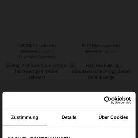
CAROLINE Handtasche
BILLY Umhängetasche
349,90 €
189,90 €
279,90 €
149,90 €
+1 weitere Variante/n
Zustimmung
Details
Über Cookies
CAMERON Handtasche
AMANDA Handtasche