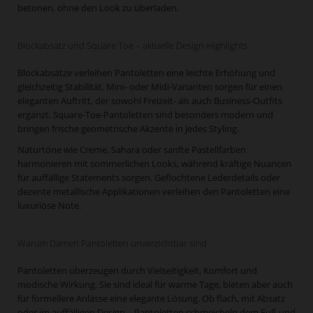
betonen, ohne den Look zu überladen.
Blockabsatz und Square Toe – aktuelle Design-Highlights
Blockabsätze verleihen Pantoletten eine leichte Erhöhung und
gleichzeitig Stabilität. Mini- oder Midi-Varianten sorgen für einen
eleganten Auftritt, der sowohl Freizeit- als auch Business-Outfits
ergänzt. Square-Toe-Pantoletten sind besonders modern und
bringen frische geometrische Akzente in jedes Styling.
Naturtöne wie Creme, Sahara oder sanfte Pastellfarben
harmonieren mit sommerlichen Looks, während kräftige Nuancen
für auffällige Statements sorgen. Geflochtene Lederdetails oder
dezente metallische Applikationen verleihen den Pantoletten eine
luxuriöse Note.
Warum Damen Pantoletten unverzichtbar sind
Pantoletten überzeugen durch Vielseitigkeit, Komfort und
modische Wirkung. Sie sind ideal für warme Tage, bieten aber auch
für formellere Anlässe eine elegante Lösung. Ob flach, mit Absatz
oder im auffälligen Design – Pantoletten schmeicheln dem Fuß und