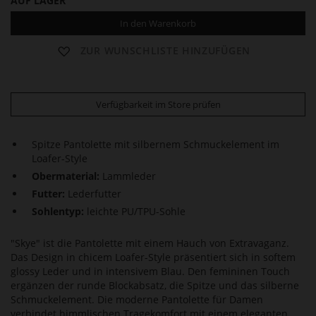
AUF LAGER
In den Warenkorb
ZUR WUNSCHLISTE HINZUFÜGEN
Verfügbarkeit im Store prüfen
Spitze Pantolette mit silbernem Schmuckelement im
Loafer-Style
Obermaterial:
Lammleder
Futter:
Lederfutter
Sohlentyp:
leichte PU/TPU-Sohle
"Skye" ist die Pantolette mit einem Hauch von Extravaganz.
Das Design in chicem Loafer-Style präsentiert sich in softem
glossy Leder und in intensivem Blau. Den femininen Touch
ergänzen der runde Blockabsatz, die Spitze und das silberne
Schmuckelement. Die moderne Pantolette für Damen
verbindet himmlischen Tragekomfort mit einem eleganten