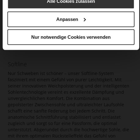
Alle Cookies zulassen
Anpassen
Nur notwendige Cookies verwenden
Softline
Nur Schweben ist schöner – unser Softline-System
fasziniert mit einem Gefühl von purer Leichtigkeit. Mit
seiner innovativen Weichpolsterung und der intelligenten
Sohlentechnologie vereint es exzellente Dämpfung und
unvergleichlichen Komfort. Die Kombination aus
gepolsterter Zwischensohle und ultraleichter Laufsohle
schafft eine sanfte Federung bei jedem Schritt. Die
anatomische Schnittführung stabilisiert und entlastet
zugleich und sorgt so für eine Passform, die optimal
unterstützt. Abgerundet durch die hochwertige Sohle, die
mit ihrem optimalen Rückstelleffekt das Gefühl von