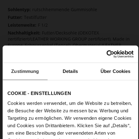
Mehr
rutschhemmende Gummisohle
Informationen
Textilfutter
F 1/2
Futter/Decksohle (OEKOTEX
zertifiziert/LEATHER WORKING GROUP zertifiziert), Made in
Europe, Schnürsenkel (Tencel), Obermaterial (LEATHER
WORKING GROUP Gold zertifiziert)
Herausnehmbare Einlegesohle aus innovativem
Memory Foam, Nachhaltiges Produkt, Made in Europe
Zustimmung
Details
Über Cookies
Schnürung
Nein
0
COOKIE - EINSTELLUNGEN
flach
Cookies werden verwendet, um die Website zu betreiben,
sehr softes Ziegenleder mit grober
Narbenprägung
die Besuche der Website zu messen bzw. Werbung und
Targeting zu ermöglichen. Wir verwenden eigene Cookies
und Cookies von Drittanbietern. Klicken Sie auf „Details“,
Care
um eine Beschreibung der verwendeten Arten von