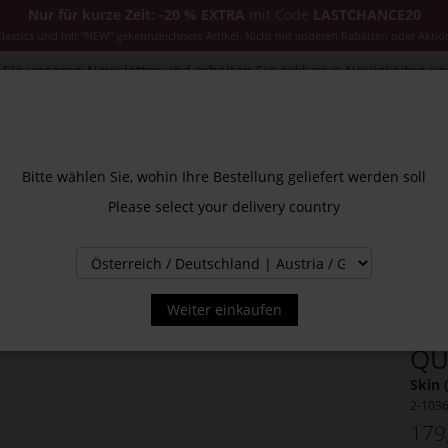
Nur für kurze Zeit: -20 % EXTRA
mit Code
LASTCHANCE20
ssics und mit "NEW" gekennzeichnete Artikel. Nicht mit anderen Rabatten oder Aktio
Sie unseren Newsletter und erhalten Sie exklusive Neuigkeiten u
CESSOIRES
JACKEN & MÄNTEL
NEW
SALE
INS
Bitte wählen Sie, wohin Ihre Bestellung geliefert werden soll
Please select your delivery country
Weiter einkaufen
QU
Skin 
2-103
179