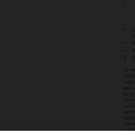
S
S
O
F
S
Ein r
nachh
Sohle
gibt,
Desig
beson
innen
Leder
Memor
Schri
kombi