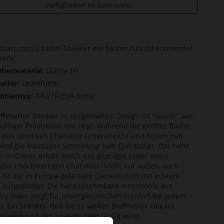
Verfügbarkeit im Store prüfen
mart-casual Leder-Sneaker mit flacher,rutschhemmender
ohle
bermaterial:
Glattleder
utter:
Lederfutter
ohlentyp:
TPU/TR/EVA-Sohle
affinierter Sneaker in zeitgemäßem Design ist "Quinn" aus
altiger Produktion von Högl. Während die gerillte, flache
 den sportiven Charakter unterstreicht und festen Halt
 wird die elastische Schnürung zum Eyecatcher. Das helle
n in Creme erhält durch das geprägte Leder einen
ders hochwertigen Charakter. Nicht nur außen, auch
 ist der in Europa gefertigte Damenschuh mit echtem
 ausgestattet. Die herausnehmbare Innensohle aus
y Foam sorgt für unvergleichlichen Komfort bei jedem
tt. Ein Sneaker, den Sie zu weiten Stoffhosen elegant
nieren und der zu Jeans sehr lässig wirkt.