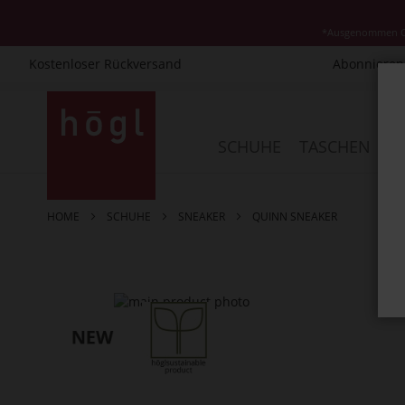
*Ausgenommen Cla
Kostenloser Rückversand
Abonnieren 
Direkt
zum
Inhalt
SCHUHE
TASCHEN
AC
HOME
SCHUHE
SNEAKER
QUINN SNEAKER
Zum
Ende
der
Bildergalerie
springen