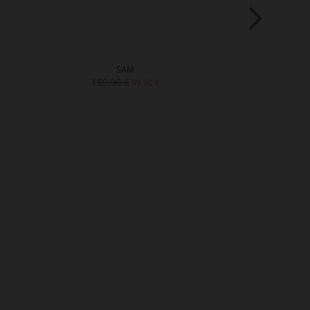
SAM
P
189,90 €
169
99,90 €