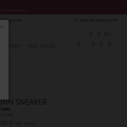
nen kombinierbar.
nd Angebote.
14 Tage Rückgaberecht
Schließen
Sprache
DE
Mein W
PIRATION
FEEL GOOD
Veränderung
Suche
Suche
INN SNEAKER
(1600)
610-1600
,90 €
Inkl. MwSt.