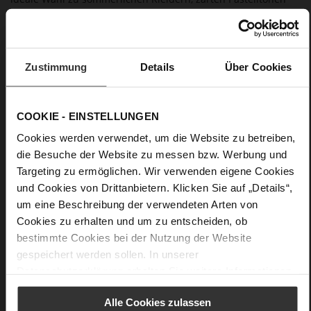
sowie zum Business-Outfit.
Details
Zustimmung
Details
Über Cookies
Mehr
Lederfutter
Informationen
F 1/2
COOKIE - EINSTELLUNGEN
Made in Europe, Obermaterial (LEATHER
Cookies werden verwendet, um die Website zu betreiben,
WORKING GROUP Gold zertifiziert), Futter / Decksohle
(LEATHER WORKING GROUP zertifiziert)
die Besuche der Website zu messen bzw. Werbung und
Fest eingearbeitete Einlegesohle aus Leder,
Targeting zu ermöglichen. Wir verwenden eigene Cookies
Softline, Nachhaltiges Produkt, Made in Europe
und Cookies von Drittanbietern. Klicken Sie auf „Details“,
Schnalle
um eine Beschreibung der verwendeten Arten von
Nein
Cookies zu erhalten und um zu entscheiden, ob
15
bestimmte Cookies bei der Nutzung der Website
Blockabsatz
gespeichert werden sollen. In unserer
Ziegenleder, fein geschliffen mit samtiger
Datenschutzerklärung
erhalten Sie weitere Informationen.
Optik
Alle Cookies zulassen