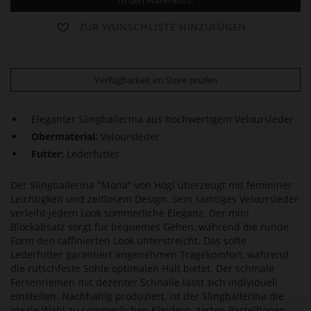
In den Warenkorb
ZUR WUNSCHLISTE HINZUFÜGEN
Verfügbarkeit im Store prüfen
Eleganter Slingballerina aus hochwertigem Veloursleder
Obermaterial:
Veloursleder
Futter:
Lederfutter
Der Slingballerina "Mona" von Högl überzeugt mit femininer
Leichtigkeit und zeitlosem Design. Sein samtiges Veloursleder
verleiht jedem Look sommerliche Eleganz. Der mini
Blockabsatz sorgt für bequemes Gehen, während die runde
Form den raffinierten Look unterstreicht. Das softe
Lederfutter garantiert angenehmen Tragekomfort, während
die rutschfeste Sohle optimalen Halt bietet. Der schmale
Fersenriemen mit dezenter Schnalle lässt sich individuell
einstellen. Nachhaltig produziert, ist der Slingballerina die
ideale Wahl zu sommerlichen Kleidern, zarten Pastelltönen