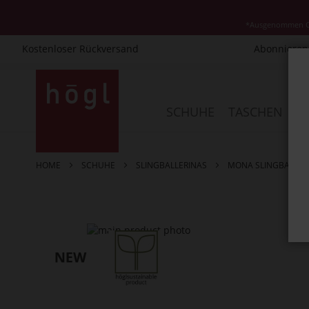
*Ausgenommen Cla
Kostenloser Rückversand
Abonnieren 
Direkt
zum
Inhalt
SCHUHE
TASCHEN
AC
HOME
SCHUHE
SLINGBALLERINAS
MONA SLINGBALLER
Zum
Ende
der
Bildergalerie
springen