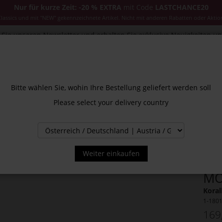
Nur für kurze Zeit: -20 % EXTRA
mit Code
LASTCHANCE20
ssics und mit "NEW" gekennzeichnete Artikel. Nicht mit anderen Rabatten oder Aktio
Sie unseren Newsletter und erhalten Sie exklusive Neuigkeiten u
CESSOIRES
JACKEN & MÄNTEL
NEW
SALE
INS
Bitte wählen Sie, wohin Ihre Bestellung geliefert werden soll
Please select your delivery country
INAS
Weiter einkaufen
MO
Koral
1-180
169