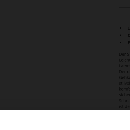
E
O
F
Der S
Leich
Lamml
Der d
Gehko
stilv
komfo
siche
Schna
ist d
zarte
Det