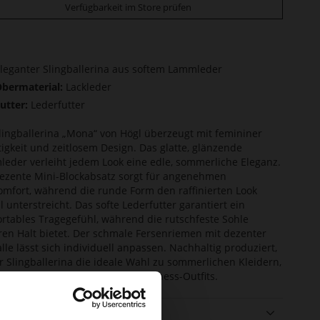
Verfügbarkeit im Store prüfen
leganter Slingballerina aus softem Lammleder
bermaterial:
Lackleder
utter:
Lederfutter
lingballerina „Mona“ von Högl überzeugt mit femininer
tigkeit und zeitlosem Design. Das glatte, glänzende
eder verleiht jedem Look eine edle, sommerliche Eleganz.
ezente Mini-Blockabsatz sorgt für angenehmen
mfort, während die runde Form den raffinierten Look
oll unterstreicht. Das softe Lederfutter garantiert ein
rtables Tragegefühl, während die rutschfeste Sohle
ren Halt bietet. Der schmale Fersenriemen mit dezenter
lle lässt sich individuell anpassen. Nachhaltig produziert,
er Slingballerina die ideale Wahl zu sommerlichen Kleidern,
n Pastelltönen und stilvollen Business-Outfits.
ails