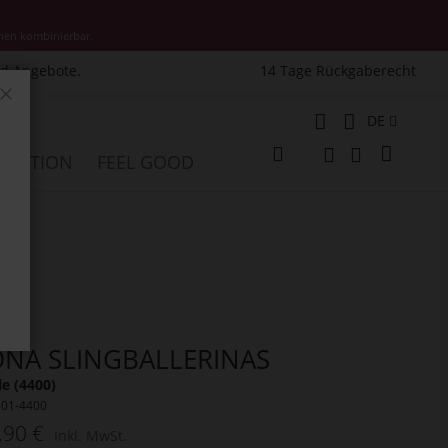
nen kombinierbar.
nd Angebote.
14 Tage Rückgaberecht
Schließen
Sprache
DE
Mein W
PIRATION
FEEL GOOD
Veränderung
Suche
Suche
NA SLINGBALLERINAS
le (4400)
101-4400
,90 €
Inkl. MwSt.