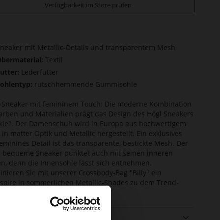
Verfügbarkeit im Store prüfen
neaker mit Metallic-Details und transparentem Mesh
bermaterial:
Textil
utter:
Lederfutter
ohlentyp:
rutschhemmende Gummisohle
-Sneaker mit femininem Touch: Die moderne Kombination
arben und Materialien prägt das Design des Högl Sneakers
kie". Der Damenschuh wird in Europa aus hochwertigem
 in matter Optik und Metallic hergestellt. Ein exklusives
eminines Detail ist das transparente, bestickte Mesh. Der
 bequeme Sneaker punktet auch mit seinen inneren
n, denn die Innensohle lässt sich entnehmen.
nieren Sie mit unserer Crossbody-Bag "Billy" ein
soire in sommerlichen Metallic-Shades zu dem Trend-
er.
ails