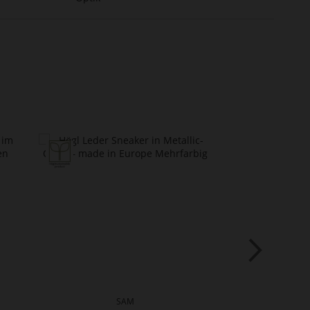
SAM
MACBA 