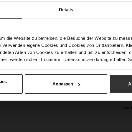
Details
Meh
Soh
Inf
Fut
N
Lei
um die Website zu betreiben, die Besuche der Website zu mes
Nac
r verwenden eigene Cookies und Cookies von Drittanbietern. Klic
Fun
ndeten Arten von Cookies zu erhalten und um zu entscheiden, o
hert werden sollen. In unserer
Datenschutzerklärung
erhalten Si
Ver
Gor
ies
Abs
Anpassen
A
(m
Abs
Auß