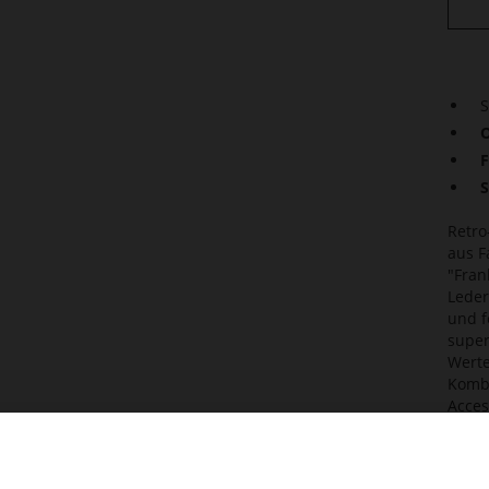
S
O
F
S
Retro
aus F
"Fran
Leder
und f
super
Werte
Kombi
Acces
Sneak
Det