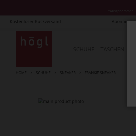
*Ausgenommen Cla
Kostenloser Rückversand
Abonnieren 
Direkt
zum
Inhalt
SCHUHE
TASCHEN
AC
HOME
SCHUHE
SNEAKER
FRANKIE SNEAKER
Zum
Ende
der
Bildergalerie
springen