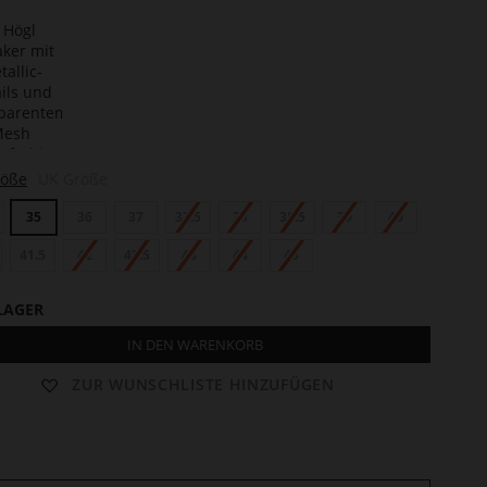
te
n
len
röße
UK Größe
35
36
37
37.5
38
38.5
39
40
41.5
42
42.5
43
44
45
LAGER
IN DEN WARENKORB
ZUR WUNSCHLISTE HINZUFÜGEN