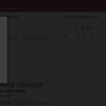
nen kombinierbar.
nd Angebote.
14 Tage Rückgaberecht
Schließen
Sprache
DE
Mein W
PIRATION
FEEL GOOD
Veränderung
Suche
Suche
ANKIE SNEAKER
se / Multi (8999)
659-8999
,90 €
139,90 €
Inkl. MwSt.