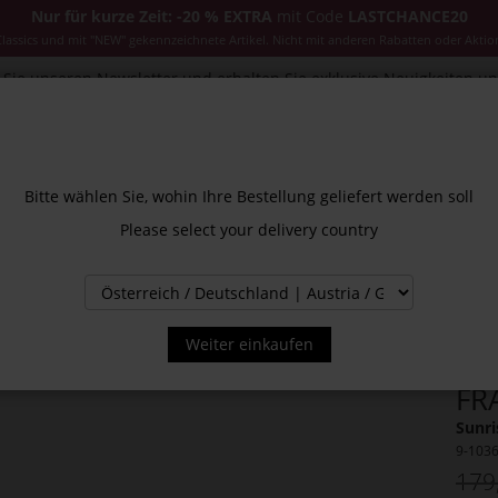
Nur für kurze Zeit: -20 % EXTRA
mit Code
LASTCHANCE20
ssics und mit "NEW" gekennzeichnete Artikel. Nicht mit anderen Rabatten oder Aktio
Sie unseren Newsletter und erhalten Sie exklusive Neuigkeiten u
CESSOIRES
JACKEN & MÄNTEL
NEW
SALE
INS
Bitte wählen Sie, wohin Ihre Bestellung geliefert werden soll
Please select your delivery country
Weiter einkaufen
FR
Sunri
9-103
179