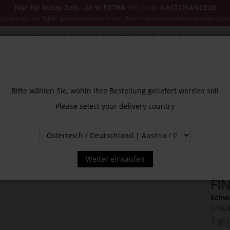
Nur für kurze Zeit: -20 % EXTRA
mit Code
LASTCHANCE20
ssics und mit "NEW" gekennzeichnete Artikel. Nicht mit anderen Rabatten oder Aktio
Sie unseren Newsletter und erhalten Sie exklusive Neuigkeiten u
CESSOIRES
JACKEN & MÄNTEL
NEW
SALE
INS
Bitte wählen Sie, wohin Ihre Bestellung geliefert werden soll
Please select your delivery country
Weiter einkaufen
FI
Schwa
2-102
189