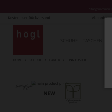
*Ausgenommen Cla
Kostenloser Rückversand
Abonnieren 
Direkt
zum
Inhalt
SCHUHE
TASCHEN
AC
HOME
SCHUHE
LOAFER
FINN LOAFER
Zum
Ende
der
Bildergalerie
springen