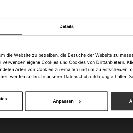
Fun
Details
Ver
N
Gor
um die Website zu betreiben, die Besuche der Website zu mes
Abs
(m
r verwenden eigene Cookies und Cookies von Drittanbietern. Klic
ndeten Arten von Cookies zu erhalten und um zu entscheiden, o
Abs
hert werden sollen. In unserer
Datenschutzerklärung
erhalten Si
Auß
Car
ies
Anpassen
A