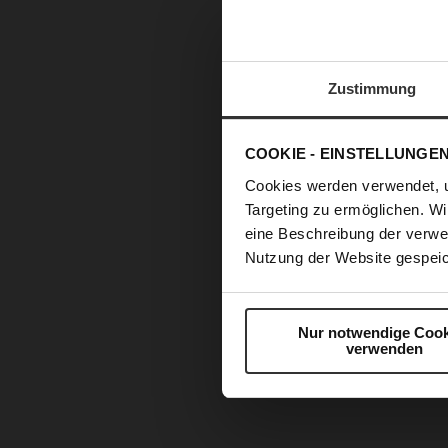
Zustimmung
COOKIE - EINSTELLUNGE
Cookies werden verwendet, 
Targeting zu ermöglichen. Wi
eine Beschreibung der verwe
Nutzung der Website gespeic
Nur notwendige Cook
verwenden
Zum
Anfang
der
Bildergalerie
springen