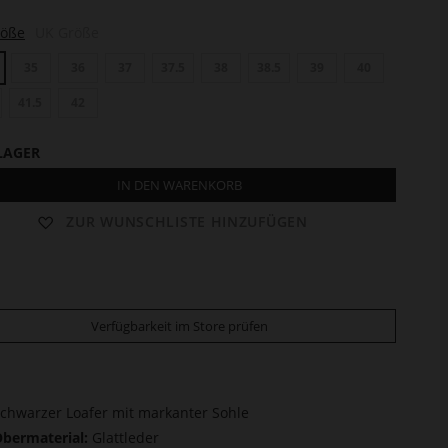
röße
UK Größe
35
36
37
37.5
38
38.5
39
40
41.5
42
LAGER
IN DEN WARENKORB
ZUR WUNSCHLISTE HINZUFÜGEN
Verfügbarkeit im Store prüfen
chwarzer Loafer mit markanter Sohle
bermaterial:
Glattleder