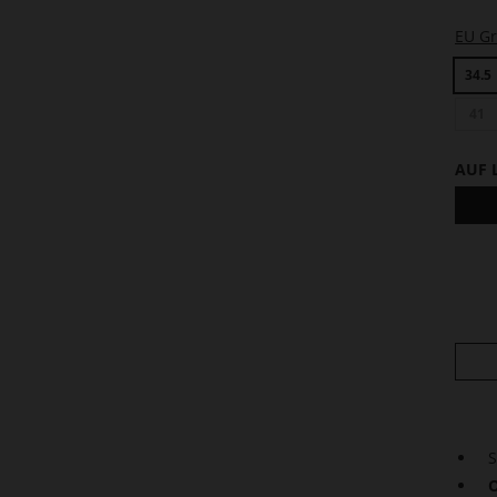
EU G
34.5
41
AUF 
S
O