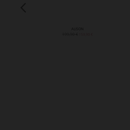
WELL
ALISON
199,90 €
139,90 €
159,90 €