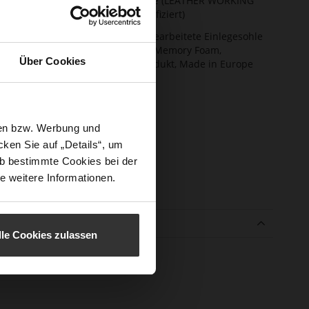
Futter / Decksohle (LEATHER WORKING
GROUP Gold zertifiziert)
ktion
Weiche, fest eingearbeitete Einlegesohle
aus innovativem Memory Foam,
Über Cookies
Nachhaltiges Produkt, Made in Europe
schluss
Kein Verschluss
e-Tex
Nein
sen bzw. Werbung und
atzhöhe
0
m)
ken Sie auf „Details“, um
b bestimmte Cookies bei der
atztyp
flach
e weitere Informationen.
enmaterial
Primecalf
e
lle Cookies zulassen