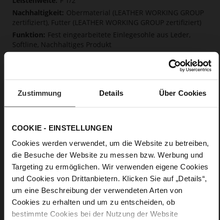
F 1/2
Obermaterial (LEATHER WORKING GROUP
zertifiziert), Futter (LEATHER WORKING GROUP zertifiziert)
Fest eingearbeitete Einlegesohle aus Leder,
Softline, Nachhaltiges Produkt
Kein Verschluss
Nein
35
Zustimmung
Details
Über Cookies
Blockabsatz
Kalbvelourleder in Raulederoptik mit
einem schönen Schreibeffekt
COOKIE - EINSTELLUNGEN
Care
Cookies werden verwendet, um die Website zu betreiben,
die Besuche der Website zu messen bzw. Werbung und
Targeting zu ermöglichen. Wir verwenden eigene Cookies
und Cookies von Drittanbietern. Klicken Sie auf „Details“,
um eine Beschreibung der verwendeten Arten von
Cookies zu erhalten und um zu entscheiden, ob
bestimmte Cookies bei der Nutzung der Website