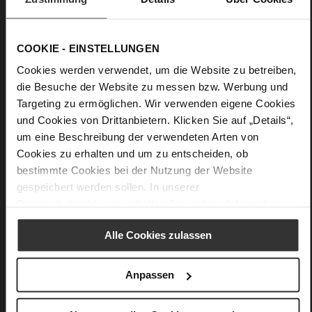
Innenseite sind Ihre Karten sicher verstaut. In der Hand
getragen oder mit der abnehmbaren Kette über die Schulter
gelegt, ist die Tasche ein echter Allrounder.
COOKIE - EINSTELLUNGEN
Cookies werden verwendet, um die Website zu betreiben,
Details
die Besuche der Website zu messen bzw. Werbung und
Targeting zu ermöglichen. Wir verwenden eigene Cookies
Mehr
Obermaterial (LEATHER WORKING GROUP
und Cookies von Drittanbietern. Klicken Sie auf „Details“,
Informationen
Gold zertifiziert)
um eine Beschreibung der verwendeten Arten von
27 x 6,5 x 14,5 cm
Cookies zu erhalten und um zu entscheiden, ob
Nachhaltiges Produkt
bestimmte Cookies bei der Nutzung der Website
Ziegenleder, feingeschliffen mit samtiger
gespeichert werden sollen. In unserer
Optik
Datenschutzerklärung
erhalten Sie weitere Informationen.
Alle Cookies zulassen
Das könnte Ihnen auch gefallen
Anpassen