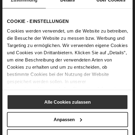
Passwort anzeigen
COOKIE - EINSTELLUNGEN
Anmelden
Cookies werden verwendet, um die Website zu betreiben,
die Besuche der Website zu messen bzw. Werbung und
Passwort vergessen?
Targeting zu ermöglichen. Wir verwenden eigene Cookies
und Cookies von Drittanbietern. Klicken Sie auf „Details“,
um eine Beschreibung der verwendeten Arten von
Neue Kunden
Cookies zu erhalten und um zu entscheiden, ob
bestimmte Cookies bei der Nutzung der Website
Ein Konto zu erstellen hat viele Vorteile: schneller zur Kasse
gespeichert werden sollen. In unserer
gehen, mehr als eine Adresse speichern, Bestellungen
Datenschutzerklärung
erhalten Sie weitere Informationen.
verfolgen und mehr.
Alle Cookies zulassen
Ein Konto erstellen
Anpassen