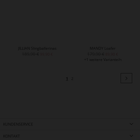
JILLIAN Slingballerinas
MANDY Loafer
189,90 €
179,90 €
99,90 €
89,90 €
+1 weitere Variante/n
Seite
Seit
Weit
Sie
Seite
1
2
lesen
gerade
Seite
KUNDENSERVICE
KONTAKT