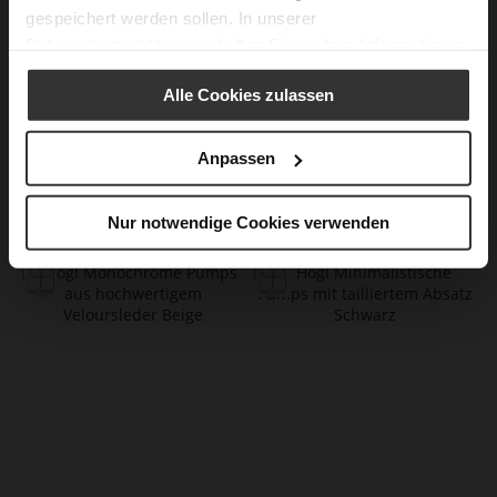
gespeichert werden sollen. In unserer
Datenschutzerklärung
erhalten Sie weitere Informationen.
Alle Cookies zulassen
Anpassen
CIARA Slingpumps
BETTE Pumps
169,90 €
159,90 €
Nur notwendige Cookies verwenden
89,90 €
99,90 €
+1 weitere Variante/n
+2 weitere Variante/n