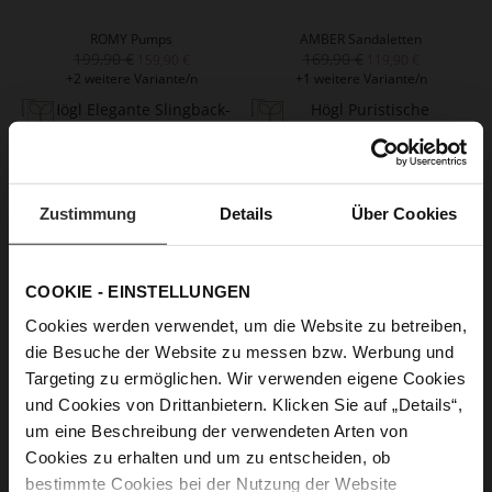
ROMY Pumps
AMBER Sandaletten
199,90 €
169,90 €
159,90 €
119,90 €
+2 weitere Variante/n
+1 weitere Variante/n
Zustimmung
Details
Über Cookies
COOKIE - EINSTELLUNGEN
Cookies werden verwendet, um die Website zu betreiben,
die Besuche der Website zu messen bzw. Werbung und
CARO Slingpumps
CIARA Slingpumps
Targeting zu ermöglichen. Wir verwenden eigene Cookies
189,90 €
169,90 €
99,90 €
99,90 €
und Cookies von Drittanbietern. Klicken Sie auf „Details“,
+1 weitere Variante/n
um eine Beschreibung der verwendeten Arten von
Cookies zu erhalten und um zu entscheiden, ob
bestimmte Cookies bei der Nutzung der Website