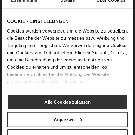
Passwort anzeigen
COOKIE - EINSTELLUNGEN
Anmelden
Cookies werden verwendet, um die Website zu betreiben,
die Besuche der Website zu messen bzw. Werbung und
Passwort vergessen?
Targeting zu ermöglichen. Wir verwenden eigene Cookies
und Cookies von Drittanbietern. Klicken Sie auf „Details“,
um eine Beschreibung der verwendeten Arten von
Neue Kunden
Cookies zu erhalten und um zu entscheiden, ob
bestimmte Cookies bei der Nutzung der Website
Ein Konto zu erstellen hat viele Vorteile: schneller zur Kasse
gespeichert werden sollen. In unserer
gehen, mehr als eine Adresse speichern, Bestellungen
Datenschutzerklärung
erhalten Sie weitere Informationen.
verfolgen und mehr.
Alle Cookies zulassen
Ein Konto erstellen
Anpassen