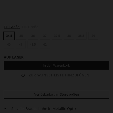
B
EU Größe
UK Größe
O
U
34.5
35
36
37
37.5
38
38.5
39
L
E
V
40
41
41.5
42
A
R
AUF LAGER
D
7
In den Warenkorb
0
ZUR WUNSCHLISTE HINZUFÜGEN
Verfügbarkeit im Store prüfen
Stilvolle Brautschuhe in Metallic-Optik