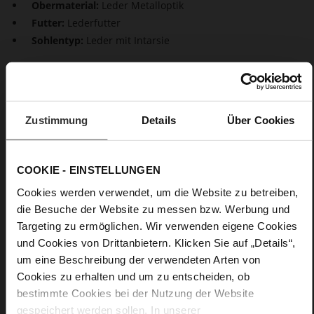
Obermaterial:
Leder Metalloptik
Futter:
Lederfutter
Sohlentyp:
Leder mit Intarsie
Go for glow. Unsere metallisch schimmernden Pumps sind
formvollendete Klassiker, die auch als Brautschuhe
begeistern. Das nachhaltige Model "Boulevard 70" präsentiert
sich elegant mit spitzer Zehenpartie und Stiletto-Absatz. Die
Zustimmung
Details
Über Cookies
perfekte Wahl für einen stilvollen, exklusiven Auftritt.
Details
COOKIE - EINSTELLUNGEN
Cookies werden verwendet, um die Website zu betreiben,
Mehr
Leder mit Intarsie
die Besuche der Website zu messen bzw. Werbung und
Informationen
Lederfutter
Targeting zu ermöglichen. Wir verwenden eigene Cookies
F 1/2
und Cookies von Drittanbietern. Klicken Sie auf „Details“,
Made in Europe, Obermaterial (LEATHER
um eine Beschreibung der verwendeten Arten von
WORKING GROUP Gold zertifiziert), Futter / Decksohle
Cookies zu erhalten und um zu entscheiden, ob
(LEATHER WORKING GROUP zertifiziert)
bestimmte Cookies bei der Nutzung der Website
Softline, Nachhaltiges Produkt, Made in Europe
gespeichert werden sollen. In unserer