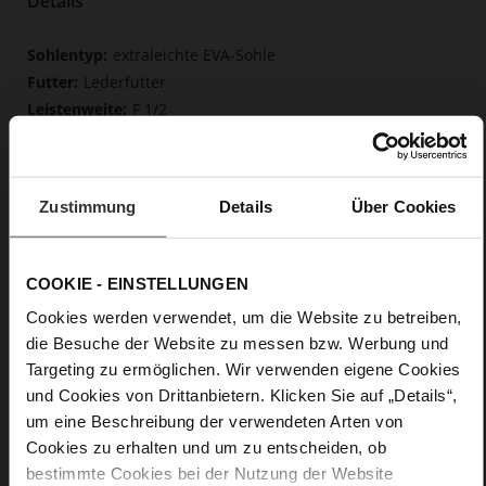
Details
Mehr
extraleichte EVA-Sohle
Informationen
Lederfutter
F 1/2
Obermaterial (LEATHER WORKING GROUP
Gold zertifiziert), Futter / Decksohle (LEATHER WORKING
GROUP zertifiziert)
Zustimmung
Fest eingearbeitete Einlegesohle aus Leder,
Details
Über Cookies
Butterflight, Nachhaltiges Produkt
Kein Verschluss
Nein
COOKIE - EINSTELLUNGEN
0
Cookies werden verwendet, um die Website zu betreiben,
flach
die Besuche der Website zu messen bzw. Werbung und
Kalbvelourleder in Raulederoptik mit
Targeting zu ermöglichen. Wir verwenden eigene Cookies
einem schönen Schreibeffekt
und Cookies von Drittanbietern. Klicken Sie auf „Details“,
um eine Beschreibung der verwendeten Arten von
Care
Cookies zu erhalten und um zu entscheiden, ob
bestimmte Cookies bei der Nutzung der Website