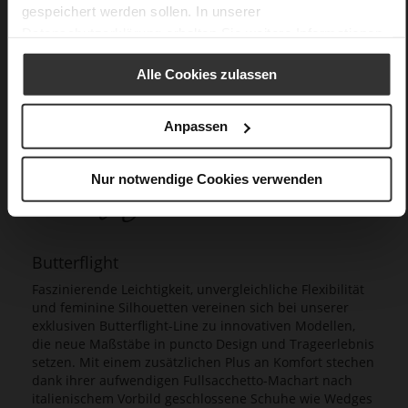
gespeichert werden sollen. In unserer
Datenschutzerklärung
erhalten Sie weitere Informationen.
Alle Cookies zulassen
Anpassen
Nur notwendige Cookies verwenden
Butterflight
Faszinierende Leichtigkeit, unvergleichliche Flexibilität
und feminine Silhouetten vereinen sich bei unserer
exklusiven Butterflight-Line zu innovativen Modellen,
die neue Maßstäbe in puncto Design und Trageerlebnis
setzen. Mit einem zusätzlichen Plus an Komfort stechen
dank ihrer aufwendigen Fullsacchetto-Machart nach
italienischem Vorbild geschlossene Schuhe wie Wedges