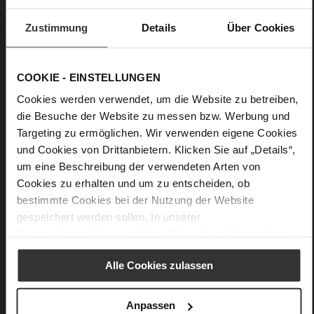
Upper Material:
Suede
Zustimmung
Details
Über Cookies
Lining:
Leather
Details
COOKIE - EINSTELLUNGEN
Cookies werden verwendet, um die Website zu betreiben,
More
Leather
Information
die Besuche der Website zu messen bzw. Werbung und
F 1/2
Targeting zu ermöglichen. Wir verwenden eigene Cookies
Firmly integrated leather insole
und Cookies von Drittanbietern. Klicken Sie auf „Details“,
Buckle
um eine Beschreibung der verwendeten Arten von
No
Cookies zu erhalten und um zu entscheiden, ob
60
bestimmte Cookies bei der Nutzung der Website
Wedge Heel / Plateau
gespeichert werden sollen. In unserer
Kork, kidskin, finely sandes with a velvety
Datenschutzerklärung
erhalten Sie weitere Informationen.
effect
Alle Cookies zulassen
You might also like
Anpassen