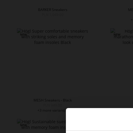
BARKER Sneakers
ME
PLN 1,049.00
+
MESH Sneakers - Black
PLN 949.00
+3 more variant(s)