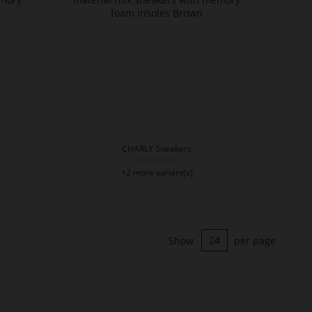
CHARLY Sneakers
PLN 849.00
+2 more variant(s)
Show
per page