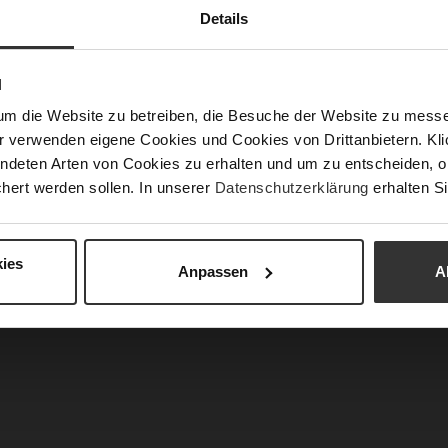
Details
N
um die Website zu betreiben, die Besuche der Website zu mes
r verwenden eigene Cookies und Cookies von Drittanbietern. Klic
ndeten Arten von Cookies zu erhalten und um zu entscheiden, o
hert werden sollen. In unserer
Datenschutzerklärung
erhalten Si
QUINN Sneakers
QUINN Sneakers
PLN 749.00
PLN 749.00
3 more variant(s)
+3 more variant(s)
ies
Anpassen
A