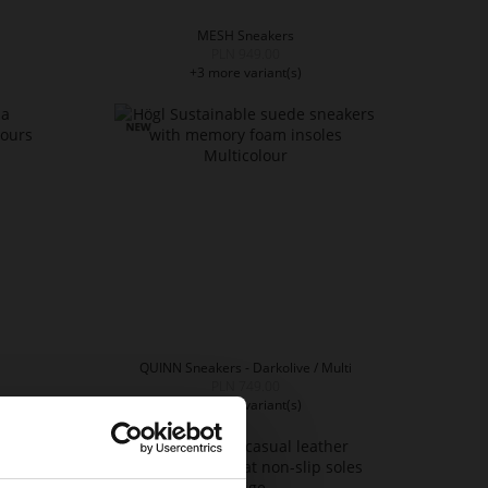
MESH Sneakers
PLN 949.00
+3 more variant(s)
QUINN Sneakers - Darkolive / Multi
PLN 749.00
+3 more variant(s)