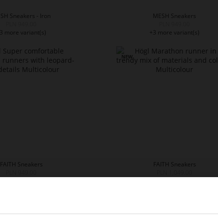
SH Sneakers - Iron
MESH Sneakers
PLN 949.00
PLN 949.00
3 more variant(s)
+3 more variant(s)
FAITH Sneakers
FAITH Sneakers
PLN 949.00
PLN 1,049.00