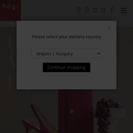
Skip
to
My Cart
Content
Close
Please select your delivery country
Continue shopping