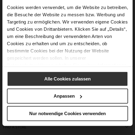
Cookies werden verwendet, um die Website zu betreiben,
die Besuche der Website zu messen bzw. Werbung und
New Customers
Targeting zu ermöglichen. Wir verwenden eigene Cookies
und Cookies von Drittanbietern. Klicken Sie auf „Details“,
Creating an account has many benefits: check out faster, keep
um eine Beschreibung der verwendeten Arten von
more than one address, track orders and more.
Cookies zu erhalten und um zu entscheiden, ob
bestimmte Cookies bei der Nutzung der Website
Create an Account
gespeichert werden sollen. In unserer
Datenschutzerklärung
erhalten Sie weitere Informationen.
Alle Cookies zulassen
CUSTOMER SERVICE
Anpassen
CONTACT
Nur notwendige Cookies verwenden
COMPANY
FIND A STORE