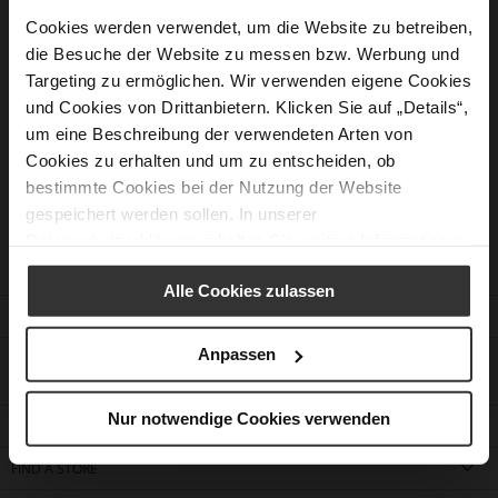
Cookies werden verwendet, um die Website zu betreiben,
die Besuche der Website zu messen bzw. Werbung und
New Customers
Targeting zu ermöglichen. Wir verwenden eigene Cookies
und Cookies von Drittanbietern. Klicken Sie auf „Details“,
Creating an account has many benefits: check out faster, keep
um eine Beschreibung der verwendeten Arten von
more than one address, track orders and more.
Cookies zu erhalten und um zu entscheiden, ob
bestimmte Cookies bei der Nutzung der Website
Create an Account
gespeichert werden sollen. In unserer
Datenschutzerklärung
erhalten Sie weitere Informationen.
Alle Cookies zulassen
CUSTOMER SERVICE
Anpassen
CONTACT
Nur notwendige Cookies verwenden
COMPANY
FIND A STORE