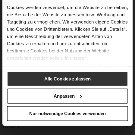
Cookies werden verwendet, um die Website zu betreiben,
die Besuche der Website zu messen bzw. Werbung und
New Customers
Targeting zu ermöglichen. Wir verwenden eigene Cookies
und Cookies von Drittanbietern. Klicken Sie auf „Details“,
Creating an account has many benefits: check out faster, keep
um eine Beschreibung der verwendeten Arten von
more than one address, track orders and more.
Cookies zu erhalten und um zu entscheiden, ob
bestimmte Cookies bei der Nutzung der Website
Create an Account
gespeichert werden sollen. In unserer
Datenschutzerklärung
erhalten Sie weitere Informationen.
Alle Cookies zulassen
CUSTOMER SERVICE
Anpassen
CONTACT
Nur notwendige Cookies verwenden
COMPANY
FIND A STORE