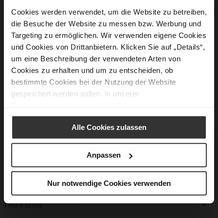
Cookies werden verwendet, um die Website zu betreiben,
die Besuche der Website zu messen bzw. Werbung und
New Customers
Targeting zu ermöglichen. Wir verwenden eigene Cookies
und Cookies von Drittanbietern. Klicken Sie auf „Details“,
Creating an account has many benefits: check out faster, keep
um eine Beschreibung der verwendeten Arten von
more than one address, track orders and more.
Cookies zu erhalten und um zu entscheiden, ob
bestimmte Cookies bei der Nutzung der Website
Create an Account
gespeichert werden sollen. In unserer
Datenschutzerklärung
erhalten Sie weitere Informationen.
Alle Cookies zulassen
CUSTOMER SERVICE
Anpassen
CONTACT
Nur notwendige Cookies verwenden
COMPANY
FIND A STORE