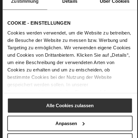
Zustimmung
Details
Über Cookies
WORKING GROUP Gold certified), Lining / Insole (LEATHER
WORKING GROUP certified)
Firmly integrated leather insole, Sustainable
COOKIE - EINSTELLUNGEN
Product, Made in Europe
Cookies werden verwendet, um die Website zu betreiben,
No Lacing
die Besuche der Website zu messen bzw. Werbung und
No
Targeting zu ermöglichen. Wir verwenden eigene Cookies
20
und Cookies von Drittanbietern. Klicken Sie auf „Details“,
Block Heel
um eine Beschreibung der verwendeten Arten von
kidskin, finely sanded with a velvety finish
Cookies zu erhalten und um zu entscheiden, ob
bestimmte Cookies bei der Nutzung der Website
Care
gespeichert werden sollen. In unserer
Datenschutzerklärung
erhalten Sie weitere Informationen.
Alle Cookies zulassen
You might also like
Anpassen