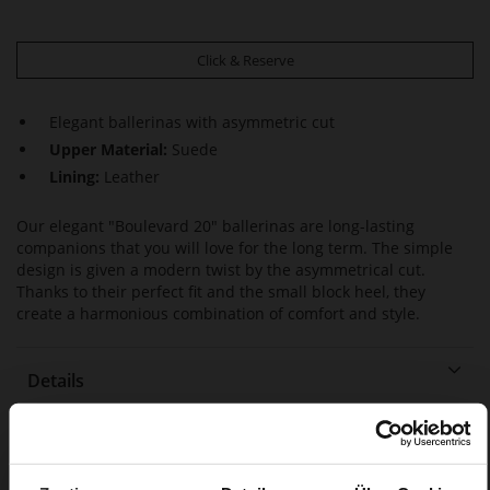
Click & Reserve
Elegant ballerinas with asymmetric cut
Upper Material:
Suede
Lining:
Leather
Our elegant "Boulevard 20" ballerinas are long-lasting
companions that you will love for the long term. The simple
design is given a modern twist by the asymmetrical cut.
Thanks to their perfect fit and the small block heel, they
create a harmonious combination of comfort and style.
Details
More
Leather
Information
F 1/2
Made in Europe, Upper Material (LEATHER