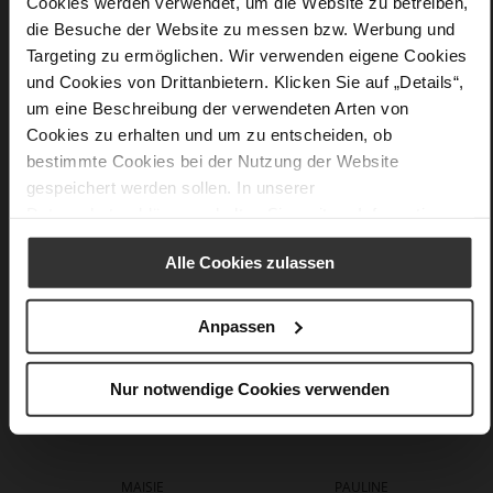
Cookies werden verwendet, um die Website zu betreiben,
Sustainable Product
die Besuche der Website zu messen bzw. Werbung und
fine high-quality lambskin with a matte
Targeting zu ermöglichen. Wir verwenden eigene Cookies
finish
und Cookies von Drittanbietern. Klicken Sie auf „Details“,
um eine Beschreibung der verwendeten Arten von
Cookies zu erhalten und um zu entscheiden, ob
bestimmte Cookies bei der Nutzung der Website
You might also like
gespeichert werden sollen. In unserer
Datenschutzerklärung
erhalten Sie weitere Informationen.
Alle Cookies zulassen
Anpassen
Nur notwendige Cookies verwenden
MAISIE
PAULINE