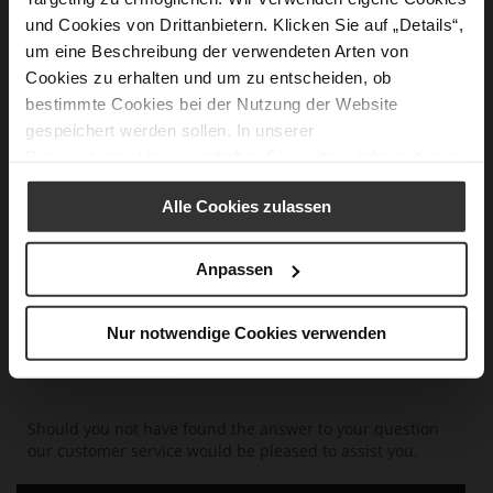
und Cookies von Drittanbietern. Klicken Sie auf „Details“,
Luxembourg
um eine Beschreibung der verwendeten Arten von
Malta
Cookies zu erhalten und um zu entscheiden, ob
Netherlands
bestimmte Cookies bei der Nutzung der Website
Poland
gespeichert werden sollen. In unserer
Datenschutzerklärung
erhalten Sie weitere Informationen.
Portugal
Romania
Alle Cookies zulassen
Sweden
Slovakia
Anpassen
Slovenia
Spain
Nur notwendige Cookies verwenden
Should you not have found the answer to your question
our customer service would be pleased to assist you.