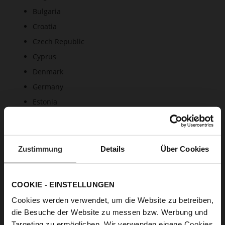
Bulgaria
Croatia
Czech Republic
Cyprus
Denmark
Germany
Estonia
Finland
France
Greece
Zustimmung
Details
Über Cookies
Hungary
Ireland
COOKIE - EINSTELLUNGEN
Italy
Cookies werden verwendet, um die Website zu betreiben,
Latvia
die Besuche der Website zu messen bzw. Werbung und
Lithuania
Targeting zu ermöglichen. Wir verwenden eigene Cookies