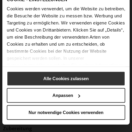
10 große Kohlblätter oder 20 kleine, frisch oder
Cookies werden verwendet, um die Website zu betreiben,
eingelegt
die Besuche der Website zu messen bzw. Werbung und
Targeting zu ermöglichen. Wir verwenden eigene Cookies
1 große, fein gehackte Zwiebel
und Cookies von Drittanbietern. Klicken Sie auf „Details“,
100 g Cremini-Pilze, fein gehackt
um eine Beschreibung der verwendeten Arten von
1 große Karotte, fein gehackt
Cookies zu erhalten und um zu entscheiden, ob
bestimmte Cookies bei der Nutzung der Website
1 1/3 Tasse/ 230 g Reis jeder Art
gespeichert werden sollen. In unserer
1/3 Tasse/ 50 g Rosinen wahlweise
Datenschutzerklärung
erhalten Sie weitere Informationen.
2 EL Olivenöl
Alle Cookies zulassen
1 TL getrocknetes Bohnenkraut
1 EL frische, fein gehackte Petersilie, wahlweise
Anpassen
½ TL getrocknete Minze nach Belieben
Salz zum Abschmecken
Nur notwendige Cookies verwenden
Zubereitung