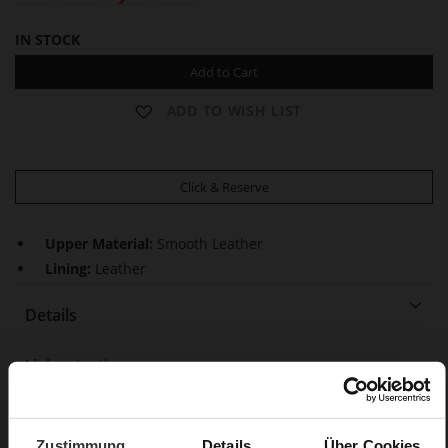
IN STOCK
Add to Cart
ADD TO WISH LIST
Click & Reserve
Upper Material:
Smooth Leather
Lining:
Leather
Details
More
Leather
Information
F 1/2
Made in Europe, Upper Material (LEATHER
WORKING GROUP Gold certified), Lining / Insole (LEATHER
Zustimmung
Details
Über Cookies