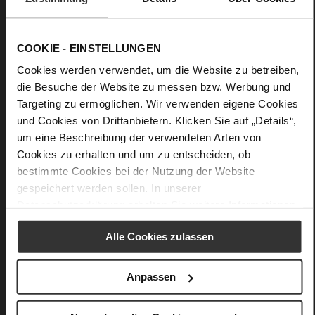
WORKING GROUP certified)
Firmly integrated leather insole, Sustainable
Product, Made in Europe
COOKIE - EINSTELLUNGEN
Buckle
Cookies werden verwendet, um die Website zu betreiben,
No
die Besuche der Website zu messen bzw. Werbung und
30
Targeting zu ermöglichen. Wir verwenden eigene Cookies
Block Heel
und Cookies von Drittanbietern. Klicken Sie auf „Details“,
fine high-quality lambskin with a matte
um eine Beschreibung der verwendeten Arten von
finish
Cookies zu erhalten und um zu entscheiden, ob
bestimmte Cookies bei der Nutzung der Website
Care
gespeichert werden sollen. In unserer
Datenschutzerklärung
erhalten Sie weitere Informationen.
Alle Cookies zulassen
You might also like
Anpassen