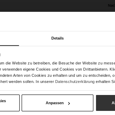
Nac
Fun
Details
Ver
N
Gor
um die Website zu betreiben, die Besuche der Website zu mes
Abs
(m
r verwenden eigene Cookies und Cookies von Drittanbietern. Klic
ndeten Arten von Cookies zu erhalten und um zu entscheiden, o
Abs
hert werden sollen. In unserer
Datenschutzerklärung
erhalten Si
Auß
ies
Anpassen
A
Car