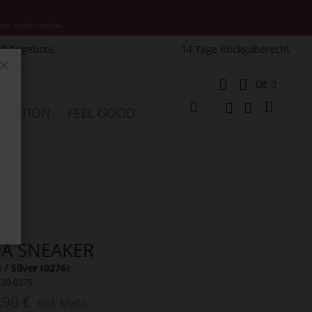
nen kombinierbar.
nd Angebote.
14 Tage Rückgaberecht
Schließen
Sprache
DE
Mein W
PIRATION
FEEL GOOD
Veränderung
Suche
Suche
A SNEAKER
 / Silver (0276)
720-0276
,90 €
Inkl. MwSt.