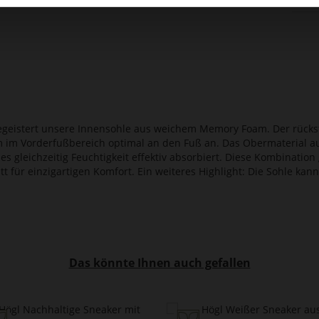
begeistert unsere Innensohle aus weichem Memory Foam. Der rücks
im Vorderfußbereich optimal an den Fuß an. Das Obermaterial au
s gleichzeitig Feuchtigkeit effektiv absorbiert. Diese Kombination
itt für einzigartigen Komfort. Ein weiteres Highlight: Die Sohle
Das könnte Ihnen auch gefallen