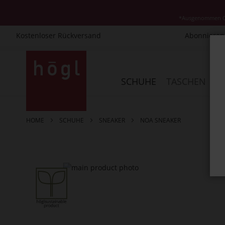
*Ausgenommen Cla
Kostenloser Rückversand
Abonnieren 
Direkt
zum
Inhalt
SCHUHE
TASCHEN
AC
HOME
SCHUHE
SNEAKER
NOA SNEAKER
Zum
Ende
der
Bildergalerie
springen