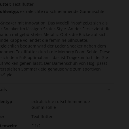
utter:
Textilfutter
ohlentyp:
extraleichte rutschhemmende Gummisohle
-Sneaker mit Innovation: Das Modell "Noa" zeigt sich als
r Sneaker im lässigen Skater-Style. An der Ferse zieht die
kation mit gebürsteter Metallic-Optik die Blicke auf sich.
unde Kappe vollendet die feminine Silhouette.
gleichlich bequem wird der Leder Sneaker neben dem
ehmen Textilfutter durch die Memory Foam Sohle. Diese
 sich dem Fuß optimal an – das ist Tragekomfort, der Sie
uf Wolken gehen lässt. Der Damenschuh von Högl passt
erspielten Sommerkleid genauso wie zum sportiven
-Style.
ails
r
lentyp
extraleichte rutschhemmende
ormationen
Gummisohle
ter
Textilfutter
stenweite
F 1/2