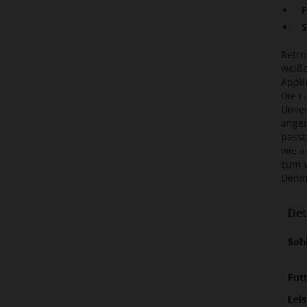
F
S
Retro
weiße
Appli
Die r
Unver
angen
passt
wie a
zum v
Denim
Det
Meh
Soh
Inf
Fut
Lei