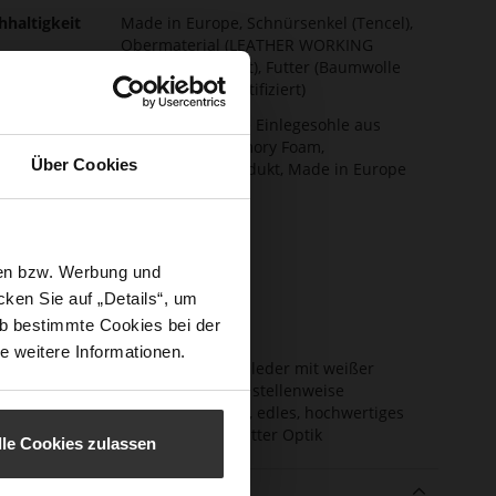
hhaltigkeit
Made in Europe, Schnürsenkel (Tencel),
Obermaterial (LEATHER WORKING
GROUP zertifiziert), Futter (Baumwolle
OEKOTEX 100 zertifiziert)
ktion
Herausnehmbare Einlegesohle aus
innovativem Memory Foam,
Über Cookies
Nachhaltiges Produkt, Made in Europe
schluss
Schnürung
e-Tex
Nein
sen bzw. Werbung und
atzhöhe
30
m)
ken Sie auf „Details“, um
b bestimmte Cookies bei der
atztyp
flach
e weitere Informationen.
enmaterial
metallisches Kalbleder mit weißer
Appretur, welche stellenweise
abgebürstet wird, edles, hochwertiges
Lammleder in matter Optik
lle Cookies zulassen
e