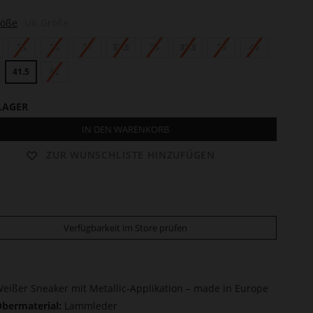
röße
UK Größe
35
36
37
37.5
38
38.5
39
40
41.5
42
LAGER
IN DEN WARENKORB
ZUR WUNSCHLISTE HINZUFÜGEN
Verfügbarkeit im Store prüfen
eißer Sneaker mit Metallic-Applikation – made in Europe
bermaterial:
Lammleder