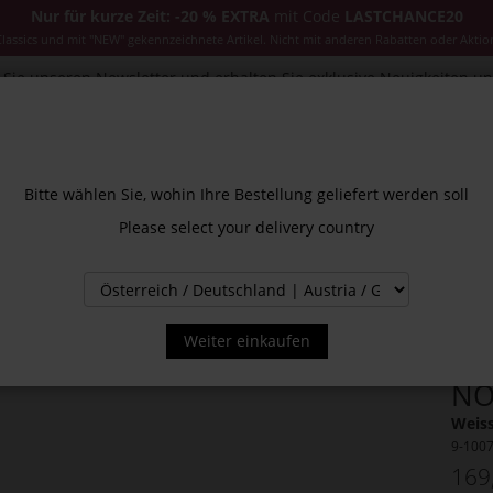
Nur für kurze Zeit: -20 % EXTRA
mit Code
LASTCHANCE20
ssics und mit "NEW" gekennzeichnete Artikel. Nicht mit anderen Rabatten oder Aktio
Sie unseren Newsletter und erhalten Sie exklusive Neuigkeiten u
CESSOIRES
JACKEN & MÄNTEL
NEW
SALE
INS
Bitte wählen Sie, wohin Ihre Bestellung geliefert werden soll
Please select your delivery country
Weiter einkaufen
NO
Weiss
9-100
169