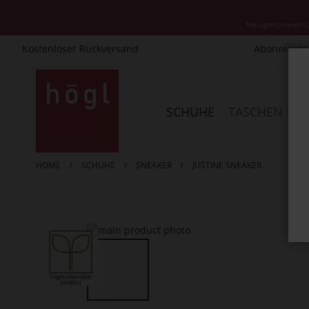
*Ausgenommen Cla
Kostenloser Rückversand
Abonnieren 
Direkt
zum
Inhalt
SCHUHE
TASCHEN
AC
HOME
SCHUHE
SNEAKER
JUSTINE SNEAKER
Zum
Ende
der
Bildergalerie
springen