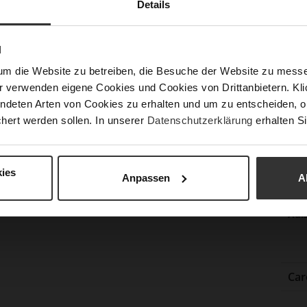
Details
Nac
N
Fun
um die Website zu betreiben, die Besuche der Website zu mes
r verwenden eigene Cookies und Cookies von Drittanbietern. Klic
ndeten Arten von Cookies zu erhalten und um zu entscheiden, o
Ver
hert werden sollen. In unserer
Datenschutzerklärung
erhalten Si
Gor
Abs
(m
ies
Anpassen
A
Abs
Auß
Car