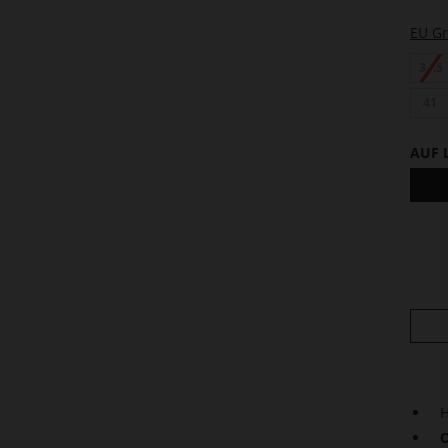
EU G
34.5
41
AUF 
H
O