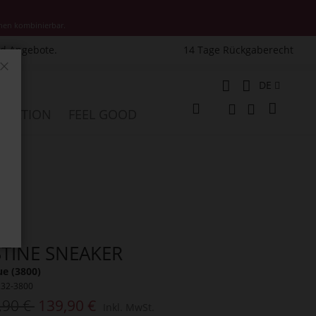
nen kombinierbar.
nd Angebote.
14 Tage Rückgaberecht
Schließen
Sprache
DE
Mein W
PIRATION
FEEL GOOD
Veränderung
Suche
Suche
STINE SNEAKER
ue (3800)
232-3800
,90 €
139,90 €
Inkl. MwSt.