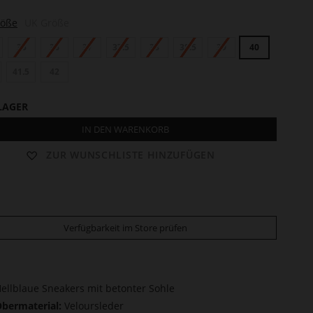
röße
UK Größe
35
36
37
37.5
38
38.5
39
40
41.5
42
LAGER
IN DEN WARENKORB
ZUR WUNSCHLISTE HINZUFÜGEN
Verfügbarkeit im Store prüfen
ellblaue Sneakers mit betonter Sohle
bermaterial:
Veloursleder