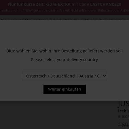
Nur für kurze Zeit: -20 % EXTRA
mit Code
LASTCHANCE20
ssics und mit "NEW" gekennzeichnete Artikel. Nicht mit anderen Rabatten oder Aktio
Sie unseren Newsletter und erhalten Sie exklusive Neuigkeiten u
CESSOIRES
JACKEN & MÄNTEL
NEW
SALE
INS
Bitte wählen Sie, wohin Ihre Bestellung geliefert werden soll
Please select your delivery country
Weiter einkaufen
JU
Icebl
9-100
169