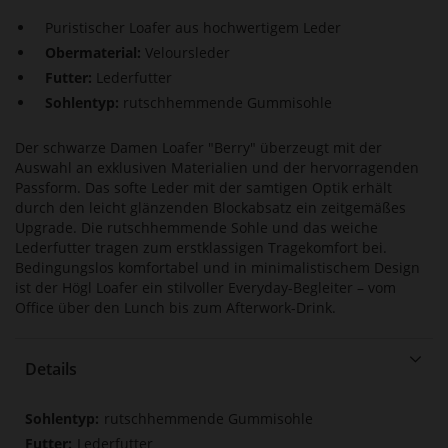
Puristischer Loafer aus hochwertigem Leder
Obermaterial:
Veloursleder
Futter:
Lederfutter
Sohlentyp:
rutschhemmende Gummisohle
Der schwarze Damen Loafer "Berry" überzeugt mit der
Auswahl an exklusiven Materialien und der hervorragenden
Passform. Das softe Leder mit der samtigen Optik erhält
durch den leicht glänzenden Blockabsatz ein zeitgemäßes
Upgrade. Die rutschhemmende Sohle und das weiche
Lederfutter tragen zum erstklassigen Tragekomfort bei.
Bedingungslos komfortabel und in minimalistischem Design
ist der Högl Loafer ein stilvoller Everyday-Begleiter – vom
Office über den Lunch bis zum Afterwork-Drink.
Details
Mehr
rutschhemmende Gummisohle
Informationen
Lederfutter