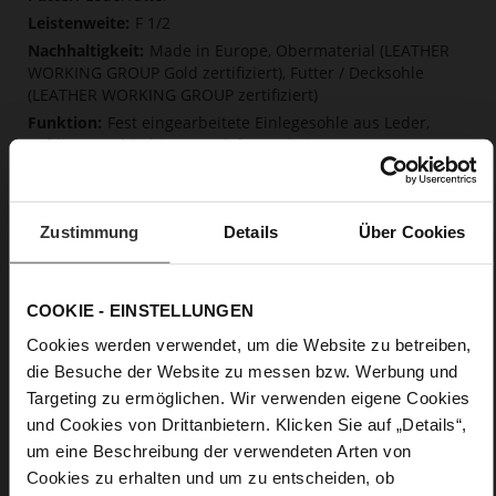
F 1/2
Made in Europe, Obermaterial (LEATHER
WORKING GROUP Gold zertifiziert), Futter / Decksohle
(LEATHER WORKING GROUP zertifiziert)
Fest eingearbeitete Einlegesohle aus Leder,
Softline, Nachhaltiges Produkt, Made in Europe
Kein Verschluss
Nein
10
Zustimmung
Details
Über Cookies
Blockabsatz
Ziegenleder, fein geschliffen mit samtiger
Optik
COOKIE - EINSTELLUNGEN
Cookies werden verwendet, um die Website zu betreiben,
Care
die Besuche der Website zu messen bzw. Werbung und
Targeting zu ermöglichen. Wir verwenden eigene Cookies
und Cookies von Drittanbietern. Klicken Sie auf „Details“,
um eine Beschreibung der verwendeten Arten von
Cookies zu erhalten und um zu entscheiden, ob