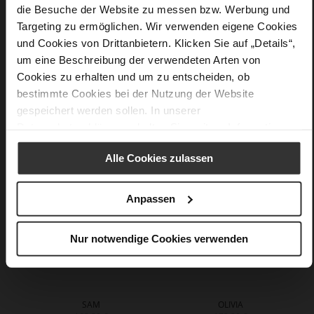
die Besuche der Website zu messen bzw. Werbung und
Mehr
90 x 90 cm
Targeting zu ermöglichen. Wir verwenden eigene Cookies
Informationen
Seide
und Cookies von Drittanbietern. Klicken Sie auf „Details“,
um eine Beschreibung der verwendeten Arten von
Cookies zu erhalten und um zu entscheiden, ob
bestimmte Cookies bei der Nutzung der Website
Das könnte Ihnen auch gefallen
gespeichert werden sollen. In unserer
Datenschutzerklärung
erhalten Sie weitere Informationen.
Alle Cookies zulassen
Anpassen
Nur notwendige Cookies verwenden
SAM
OLIVIA