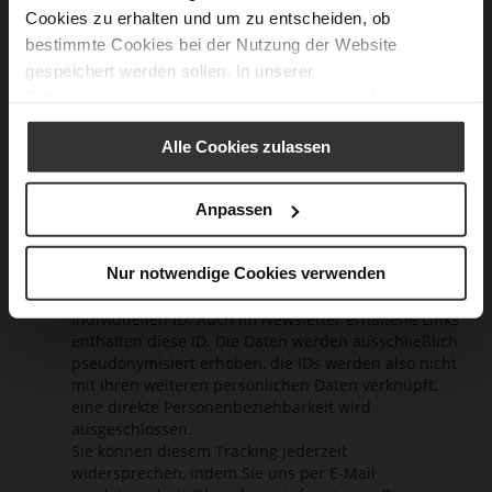
Sie durch Klick auf den in einem Newsletter-E-Mail
Cookies zu erhalten und um zu entscheiden, ob
bereitgestellten Link, per E-Mail
an:
datenschutz@hoegl.com
oder durch eine
bestimmte Cookies bei der Nutzung der Website
Nachricht an die im Impressum angegebenen
gespeichert werden sollen. In unserer
Kontaktdaten mit dem erforderlichen Zusatz
Datenschutzerklärung
erhalten Sie weitere Informationen.
“Datenschutzmanager” erklären.
Wir weisen Sie darauf hin, dass wir bei Versand des
Alle Cookies zulassen
Newsletters Ihr Nutzerverhalten auswerten. Für
diese Auswertung beinhalten die versendeten E-
Mails sogenannte Web-Beacons bzw. Tracking-Pixel,
Anpassen
die Ein-Pixel-Bilddateien darstellen, die auf unserer
Website gespeichert sind. Für die Auswertungen
Nur notwendige Cookies verwenden
verknüpfen wir die in § 3 genannten Daten und die
Web-Beacons mit Ihrer E-Mail-Adresse und einer
individuellen ID. Auch im Newsletter erhaltene Links
enthalten diese ID. Die Daten werden ausschließlich
pseudonymisiert erhoben, die IDs werden also nicht
mit Ihren weiteren persönlichen Daten verknüpft,
eine direkte Personenbeziehbarkeit wird
ausgeschlossen.
Sie können diesem Tracking jederzeit
widersprechen, indem Sie uns per E-Mail