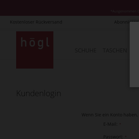
*Ausgenommen Cla
Kostenloser Rückversand
Abonnieren 
Direkt
zum
Inhalt
SCHUHE
TASCHEN
AC
Kundenlogin
Wenn Sie ein Konto haben, 
E-Mail
Passwort