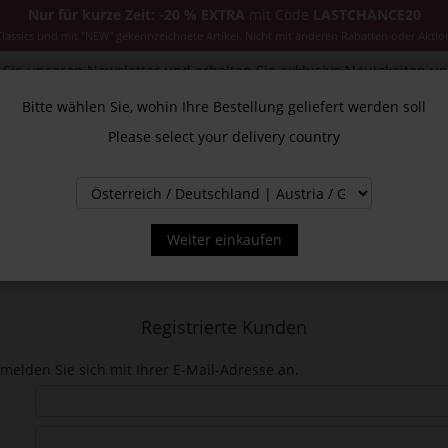
Nur für kurze Zeit: -20 % EXTRA
mit Code
LASTCHANCE20
ssics und mit "NEW" gekennzeichnete Artikel. Nicht mit anderen Rabatten oder Aktio
Sie unseren Newsletter und erhalten Sie exklusive Neuigkeiten u
Bitte wählen Sie, wohin Ihre Bestellung geliefert werden soll
Please select your delivery country
CESSOIRES
JACKEN & MÄNTEL
NEW
SALE
INS
Weiter einkaufen
Registrierte Kunden
melden Sie sich mit Ihrer E-Mail-Adresse an.