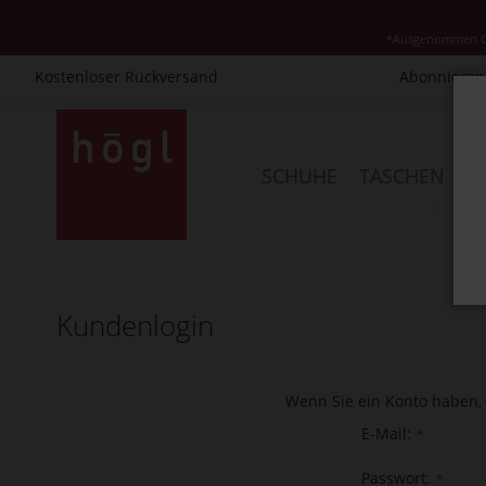
*Ausgenommen Cla
Kostenloser Rückversand
Abonnieren 
Direkt
zum
Inhalt
SCHUHE
TASCHEN
AC
Kundenlogin
Wenn Sie ein Konto haben, 
E-Mail
Passwort