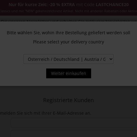
Nur für kurze Zeit: -20 % EXTRA
mit Code
LASTCHANCE20
ssics und mit "NEW" gekennzeichnete Artikel. Nicht mit anderen Rabatten oder Aktio
Sie unseren Newsletter und erhalten Sie exklusive Neuigkeiten u
Bitte wählen Sie, wohin Ihre Bestellung geliefert werden soll
Please select your delivery country
CESSOIRES
JACKEN & MÄNTEL
NEW
SALE
INS
Weiter einkaufen
Registrierte Kunden
melden Sie sich mit Ihrer E-Mail-Adresse an.