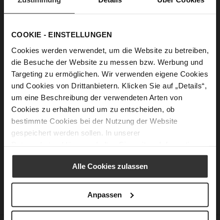
Passwort anzeigen
COOKIE - EINSTELLUNGEN
Anmelden
Cookies werden verwendet, um die Website zu betreiben,
die Besuche der Website zu messen bzw. Werbung und
Passwort vergessen?
Targeting zu ermöglichen. Wir verwenden eigene Cookies
und Cookies von Drittanbietern. Klicken Sie auf „Details“,
um eine Beschreibung der verwendeten Arten von
Neue Kunden
Cookies zu erhalten und um zu entscheiden, ob
bestimmte Cookies bei der Nutzung der Website
Ein Konto zu erstellen hat viele Vorteile: schneller zur Kasse
gespeichert werden sollen. In unserer
gehen, mehr als eine Adresse speichern, Bestellungen
Datenschutzerklärung
erhalten Sie weitere Informationen.
verfolgen und mehr.
Alle Cookies zulassen
Ein Konto erstellen
Anpassen