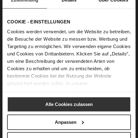
Passwort anzeigen
COOKIE - EINSTELLUNGEN
Anmelden
Cookies werden verwendet, um die Website zu betreiben,
die Besuche der Website zu messen bzw. Werbung und
Passwort vergessen?
Targeting zu ermöglichen. Wir verwenden eigene Cookies
und Cookies von Drittanbietern. Klicken Sie auf „Details“,
um eine Beschreibung der verwendeten Arten von
Neue Kunden
Cookies zu erhalten und um zu entscheiden, ob
bestimmte Cookies bei der Nutzung der Website
Ein Konto zu erstellen hat viele Vorteile: schneller zur Kasse
gespeichert werden sollen. In unserer
gehen, mehr als eine Adresse speichern, Bestellungen
Datenschutzerklärung
erhalten Sie weitere Informationen.
verfolgen und mehr.
Alle Cookies zulassen
Ein Konto erstellen
Anpassen