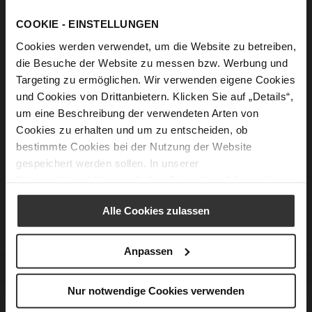
Anmelden
COOKIE - EINSTELLUNGEN
Passwort vergessen?
Cookies werden verwendet, um die Website zu betreiben,
die Besuche der Website zu messen bzw. Werbung und
Targeting zu ermöglichen. Wir verwenden eigene Cookies
Neue Kunden
und Cookies von Drittanbietern. Klicken Sie auf „Details“,
um eine Beschreibung der verwendeten Arten von
Cookies zu erhalten und um zu entscheiden, ob
Ein Konto zu erstellen hat viele Vorteile: schneller zur Kasse
gehen, mehr als eine Adresse speichern, Bestellungen
bestimmte Cookies bei der Nutzung der Website
verfolgen und mehr.
gespeichert werden sollen. In unserer
Datenschutzerklärung
erhalten Sie weitere Informationen.
Ein Konto erstellen
Alle Cookies zulassen
Anpassen
KUNDENSERVICE
Nur notwendige Cookies verwenden
KONTAKT