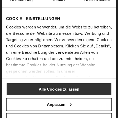
Passwort anzeigen
COOKIE - EINSTELLUNGEN
Anmelden
Cookies werden verwendet, um die Website zu betreiben,
die Besuche der Website zu messen bzw. Werbung und
Passwort vergessen?
Targeting zu ermöglichen. Wir verwenden eigene Cookies
und Cookies von Drittanbietern. Klicken Sie auf „Details“,
um eine Beschreibung der verwendeten Arten von
Neue Kunden
Cookies zu erhalten und um zu entscheiden, ob
bestimmte Cookies bei der Nutzung der Website
Ein Konto zu erstellen hat viele Vorteile: schneller zur Kasse
gespeichert werden sollen. In unserer
gehen, mehr als eine Adresse speichern, Bestellungen
Datenschutzerklärung
erhalten Sie weitere Informationen.
verfolgen und mehr.
Alle Cookies zulassen
Ein Konto erstellen
Anpassen