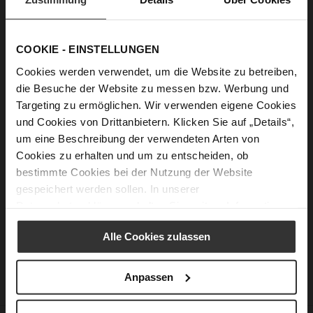
Passwort anzeigen
COOKIE - EINSTELLUNGEN
Anmelden
Cookies werden verwendet, um die Website zu betreiben,
die Besuche der Website zu messen bzw. Werbung und
Passwort vergessen?
Targeting zu ermöglichen. Wir verwenden eigene Cookies
und Cookies von Drittanbietern. Klicken Sie auf „Details“,
um eine Beschreibung der verwendeten Arten von
Neue Kunden
Cookies zu erhalten und um zu entscheiden, ob
bestimmte Cookies bei der Nutzung der Website
Ein Konto zu erstellen hat viele Vorteile: schneller zur Kasse
gespeichert werden sollen. In unserer
gehen, mehr als eine Adresse speichern, Bestellungen
Datenschutzerklärung
erhalten Sie weitere Informationen.
verfolgen und mehr.
Alle Cookies zulassen
Ein Konto erstellen
Anpassen