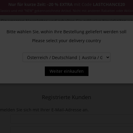
Nur für kurze Zeit: -20 % EXTRA
mit Code
LASTCHANCE20
ssics und mit "NEW" gekennzeichnete Artikel. Nicht mit anderen Rabatten oder Aktio
Sie unseren Newsletter und erhalten Sie exklusive Neuigkeiten u
Bitte wählen Sie, wohin Ihre Bestellung geliefert werden soll
Please select your delivery country
CESSOIRES
JACKEN & MÄNTEL
NEW
SALE
INS
Weiter einkaufen
Registrierte Kunden
melden Sie sich mit Ihrer E-Mail-Adresse an.