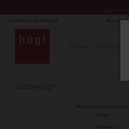
*Ausgenommen Cla
Kostenloser Rückversand
Abonnieren 
Direkt
zum
Inhalt
SCHUHE
TASCHEN
AC
Kundenlogin
Wenn Sie ein Konto haben, 
E-Mail
Passwort