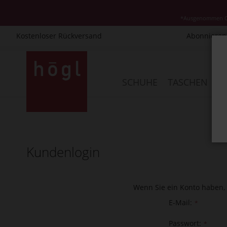
*Ausgenommen Cla
Kostenloser Rückversand
Abonnieren 
Direkt
zum
Inhalt
SCHUHE
TASCHEN
AC
Kundenlogin
Wenn Sie ein Konto haben, 
E-Mail
Passwort