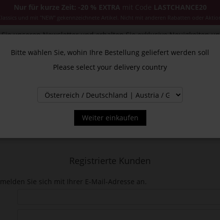
Nur für kurze Zeit: -20 % EXTRA
mit Code
LASTCHANCE20
ssics und mit "NEW" gekennzeichnete Artikel. Nicht mit anderen Rabatten oder Aktio
Sie unseren Newsletter und erhalten Sie exklusive Neuigkeiten u
Bitte wählen Sie, wohin Ihre Bestellung geliefert werden soll
Please select your delivery country
CESSOIRES
JACKEN & MÄNTEL
NEW
SALE
INS
Weiter einkaufen
Registrierte Kunden
melden Sie sich mit Ihrer E-Mail-Adresse an.