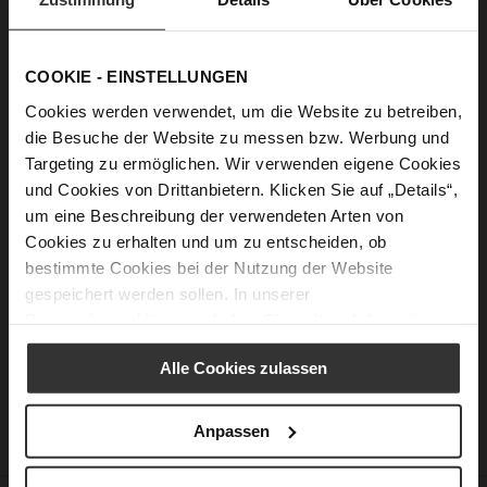
Passwort anzeigen
COOKIE - EINSTELLUNGEN
Anmelden
Cookies werden verwendet, um die Website zu betreiben,
die Besuche der Website zu messen bzw. Werbung und
Passwort vergessen?
Targeting zu ermöglichen. Wir verwenden eigene Cookies
und Cookies von Drittanbietern. Klicken Sie auf „Details“,
um eine Beschreibung der verwendeten Arten von
Neue Kunden
Cookies zu erhalten und um zu entscheiden, ob
bestimmte Cookies bei der Nutzung der Website
Ein Konto zu erstellen hat viele Vorteile: schneller zur Kasse
gespeichert werden sollen. In unserer
gehen, mehr als eine Adresse speichern, Bestellungen
Datenschutzerklärung
erhalten Sie weitere Informationen.
verfolgen und mehr.
Alle Cookies zulassen
Ein Konto erstellen
Anpassen