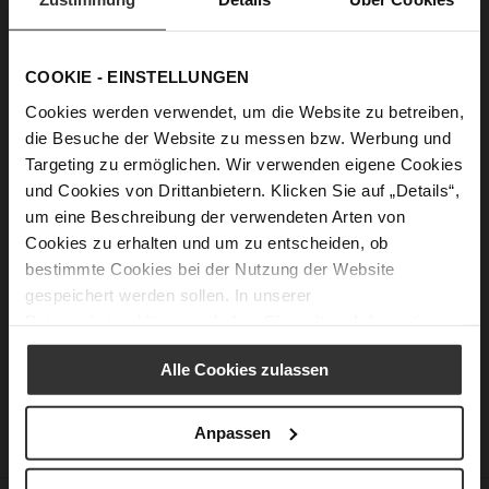
Passwort anzeigen
COOKIE - EINSTELLUNGEN
Anmelden
Cookies werden verwendet, um die Website zu betreiben,
die Besuche der Website zu messen bzw. Werbung und
Passwort vergessen?
Targeting zu ermöglichen. Wir verwenden eigene Cookies
und Cookies von Drittanbietern. Klicken Sie auf „Details“,
um eine Beschreibung der verwendeten Arten von
Neue Kunden
Cookies zu erhalten und um zu entscheiden, ob
bestimmte Cookies bei der Nutzung der Website
Ein Konto zu erstellen hat viele Vorteile: schneller zur Kasse
gespeichert werden sollen. In unserer
gehen, mehr als eine Adresse speichern, Bestellungen
Datenschutzerklärung
erhalten Sie weitere Informationen.
verfolgen und mehr.
Alle Cookies zulassen
Ein Konto erstellen
Anpassen