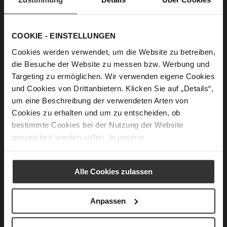
Passwort anzeigen
COOKIE - EINSTELLUNGEN
Anmelden
Cookies werden verwendet, um die Website zu betreiben,
die Besuche der Website zu messen bzw. Werbung und
Passwort vergessen?
Targeting zu ermöglichen. Wir verwenden eigene Cookies
und Cookies von Drittanbietern. Klicken Sie auf „Details“,
um eine Beschreibung der verwendeten Arten von
Neue Kunden
Cookies zu erhalten und um zu entscheiden, ob
bestimmte Cookies bei der Nutzung der Website
Ein Konto zu erstellen hat viele Vorteile: schneller zur Kasse
gespeichert werden sollen. In unserer
gehen, mehr als eine Adresse speichern, Bestellungen
Datenschutzerklärung
erhalten Sie weitere Informationen.
verfolgen und mehr.
Alle Cookies zulassen
Ein Konto erstellen
Anpassen