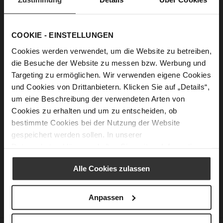
Passwort anzeigen
COOKIE - EINSTELLUNGEN
Anmelden
Cookies werden verwendet, um die Website zu betreiben,
die Besuche der Website zu messen bzw. Werbung und
Passwort vergessen?
Targeting zu ermöglichen. Wir verwenden eigene Cookies
und Cookies von Drittanbietern. Klicken Sie auf „Details“,
um eine Beschreibung der verwendeten Arten von
Neue Kunden
Cookies zu erhalten und um zu entscheiden, ob
bestimmte Cookies bei der Nutzung der Website
Ein Konto zu erstellen hat viele Vorteile: schneller zur Kasse
gespeichert werden sollen. In unserer
gehen, mehr als eine Adresse speichern, Bestellungen
Datenschutzerklärung
erhalten Sie weitere Informationen.
verfolgen und mehr.
Alle Cookies zulassen
Ein Konto erstellen
Anpassen