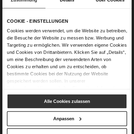
Passwort anzeigen
COOKIE - EINSTELLUNGEN
Anmelden
Cookies werden verwendet, um die Website zu betreiben,
die Besuche der Website zu messen bzw. Werbung und
Passwort vergessen?
Targeting zu ermöglichen. Wir verwenden eigene Cookies
und Cookies von Drittanbietern. Klicken Sie auf „Details“,
um eine Beschreibung der verwendeten Arten von
Neue Kunden
Cookies zu erhalten und um zu entscheiden, ob
bestimmte Cookies bei der Nutzung der Website
Ein Konto zu erstellen hat viele Vorteile: schneller zur Kasse
gespeichert werden sollen. In unserer
gehen, mehr als eine Adresse speichern, Bestellungen
Datenschutzerklärung
erhalten Sie weitere Informationen.
verfolgen und mehr.
Alle Cookies zulassen
Ein Konto erstellen
Anpassen