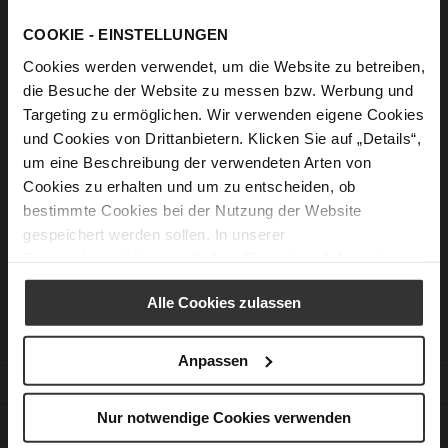
Anmelden
COOKIE - EINSTELLUNGEN
Passwort vergessen?
Cookies werden verwendet, um die Website zu betreiben,
die Besuche der Website zu messen bzw. Werbung und
Targeting zu ermöglichen. Wir verwenden eigene Cookies
Neue Kunden
und Cookies von Drittanbietern. Klicken Sie auf „Details“,
um eine Beschreibung der verwendeten Arten von
Cookies zu erhalten und um zu entscheiden, ob
Ein Konto zu erstellen hat viele Vorteile: schneller zur Kasse
gehen, mehr als eine Adresse speichern, Bestellungen
bestimmte Cookies bei der Nutzung der Website
verfolgen und mehr.
gespeichert werden sollen. In unserer
Datenschutzerklärung
erhalten Sie weitere Informationen.
Ein Konto erstellen
Alle Cookies zulassen
Anpassen
KUNDENSERVICE
Nur notwendige Cookies verwenden
KONTAKT