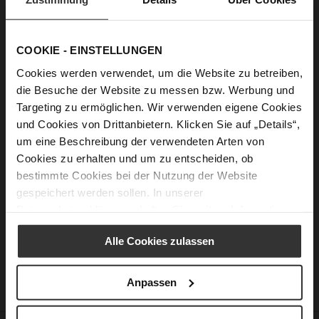
Passwort anzeigen
COOKIE - EINSTELLUNGEN
Anmelden
Cookies werden verwendet, um die Website zu betreiben,
die Besuche der Website zu messen bzw. Werbung und
Passwort vergessen?
Targeting zu ermöglichen. Wir verwenden eigene Cookies
und Cookies von Drittanbietern. Klicken Sie auf „Details“,
um eine Beschreibung der verwendeten Arten von
Neue Kunden
Cookies zu erhalten und um zu entscheiden, ob
bestimmte Cookies bei der Nutzung der Website
Ein Konto zu erstellen hat viele Vorteile: schneller zur Kasse
gespeichert werden sollen. In unserer
gehen, mehr als eine Adresse speichern, Bestellungen
Datenschutzerklärung
erhalten Sie weitere Informationen.
verfolgen und mehr.
Alle Cookies zulassen
Ein Konto erstellen
Anpassen